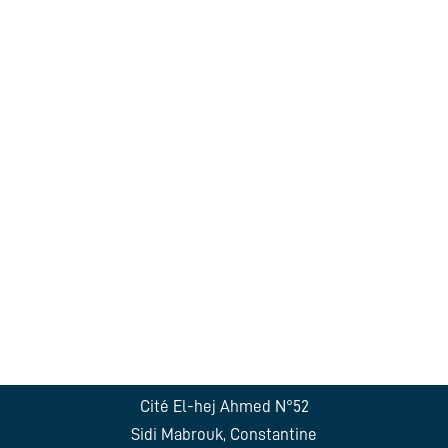
Cité El-hej Ahmed N°52
Sidi Mabrouk, Constantine