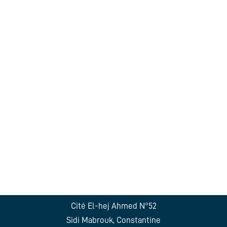
Cité El-hej Ahmed N°52
Sidi Mabrouk, Constantine